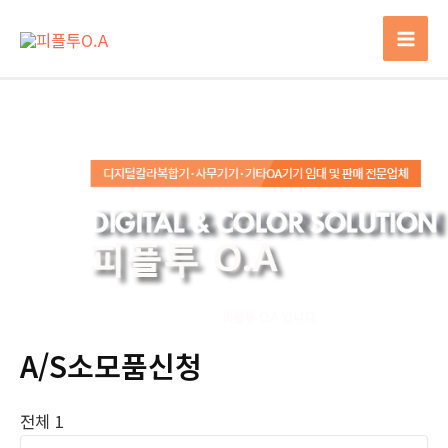
콘
텐
Mai
츠
로
Men
건
너
뛰
기
A/S소모품신청
전체 1