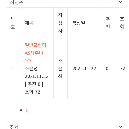
작
번
추
조
제목
성
작성일
호
천
회
자
일반프린터
AS해주나
요?
조
1
조윤성
|
윤
2021.11.22
0
72
2021.11.22
성
|
추천 0
|
조회 72
1